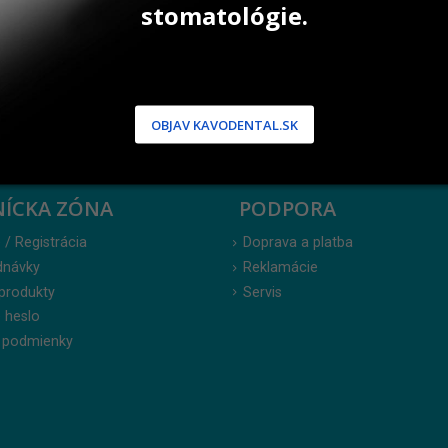
stomatológie.
Pri kúpe 3 a
OBJAV KAVODENTAL.SK
NÍCKA ZÓNA
PODPORA
 / Registrácia
Doprava a platba
dnávky
Reklamácie
produkty
Servis
 heslo
 podmienky