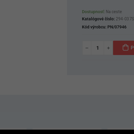
Dostupnosť:
Na ceste
Katalógové číslo:
294-037
Kód výrobcu:
PN/07946
P
-12%
-11%