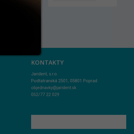
 viac ks cena 13,90 €.
KONTAKTY
Jarident, s.r.o.
Podtatranská 2501, 05801 Poprad
objednavky@jarident.sk
052/77 22 029