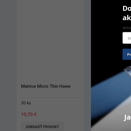
Do
ak
ema
P
Matrice Micro Thin Hawe
Návleky na opierk
30 ks
300 ks
Ja
10,70
€
61,70
€
ZOBRAZIŤ PRODUKT
ZOBRAZIŤ PRODUK