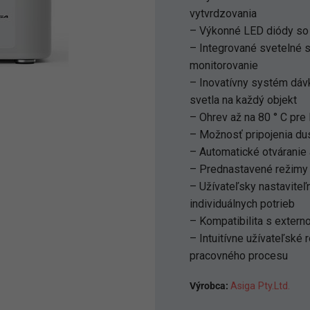
vytvrdzovania
– Výkonné LED diódy so
– Integrované svetelné 
monitorovanie
– Inovatívny systém dáv
svetla na každý objekt
– Ohrev až na 80 ° C pre
– Možnosť pripojenia dus
– Automatické otváranie 
– Prednastavené režimy 
– Užívateľsky nastaviteľ
individuálnych potrieb
– Kompatibilita s extern
– Intuitívne užívateľské 
pracovného procesu
Výrobca:
Asiga Pty.Ltd.