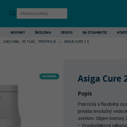
Products
search
E
NOVINKY
ŠKOLENIA
SERVIS
NA STIAHNUTIE
KONT
,
CAD/CAM
,
3D TLAČ
,
PRÍSTROJE
ASIGA CURE 2.5
Asiga Cure 2
NOVINKA
Popis
Pokročilý a flexibilný s
prináša revolučný vedec
svetlom. Objem komory 2
– Vysokotlaková vákuov