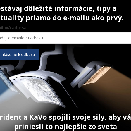
stávaj dôležité informácie, tipy a
tuality priamo do e-mailu ako prvý.
ilová adresa
rihlásenie k odberu
u Medibase
Matrice Hawe Contoured
Septoject
30 ks
100 ks
Original
Current
Or
rident a KaVo spojili svoje sily, aby 
40,90
€
35,80
€
16,40
€
1
price
price
pr
was:
is:
w
priniesli to najlepšie zo sveta
T
ZOBRAZIŤ PRODUKT
ZOBRAZIŤ
40,90 €.
35,80 €.
16