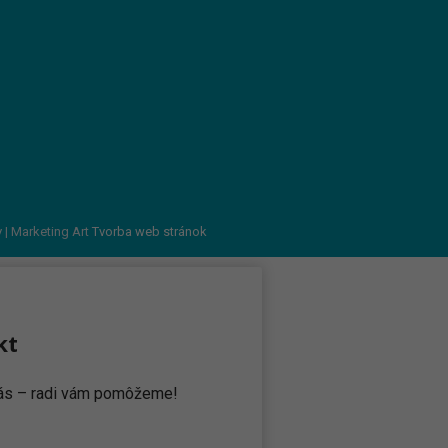
v
| Marketing Art
Tvorba web stránok
kt
 nás – radi vám pomôžeme!