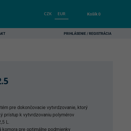
CZK
EUR
Košík
0
AKT
PRIHLÁSENIE / REGISTRÁCIA
.5
ystém pre dokončovacie vytvrdzovanie, ktorý
ký prístup k vytvrdzovaniu polymérov
,5 L.
á komora pre optimálne podmienky