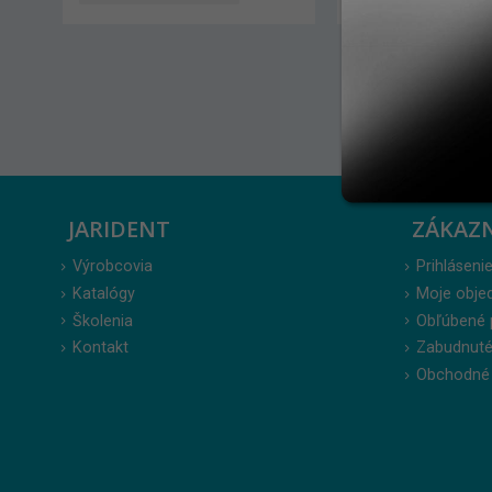
JARIDENT
ZÁKAZ
Výrobcovia
Prihlásenie
Katalógy
Moje obje
Školenia
Obľúbené 
Kontakt
Zabudnuté
Obchodné