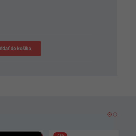
S
ridať do košíka
-19%