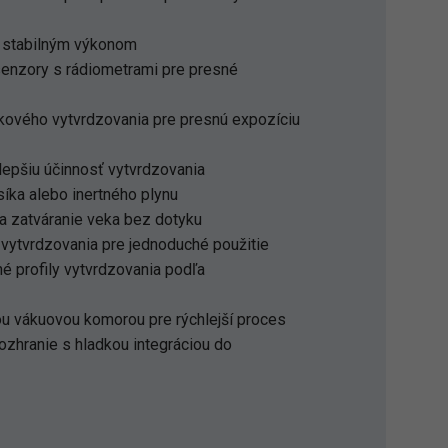
 stabilným výkonom
senzory s rádiometrami pre presné
kového vytvrdzovania pre presnú expozíciu
 lepšiu účinnosť vytvrdzovania
íka alebo inertného plynu
a zatváranie veka bez dotyku
vytvrdzovania pre jednoduché použitie
né profily vytvrdzovania podľa
ou vákuovou komorou pre rýchlejší proces
rozhranie s hladkou integráciou do