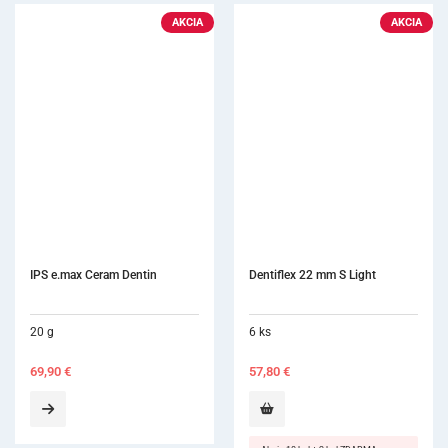
AKCIA
Dentiflex 22 mm S Light
IPS inLine System Opaqu
6 ks
3 g
57,80
€
38,30
€
–
39,70
€