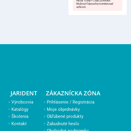
Akcia 10 bal + 2 bal ZDARMA.
Možnosť ľubovoľne kombinovať
veľkosti.
JARIDENT
ZÁKAZNÍCKA ZÓNA
Výrobcovia
Prihlásenie / Registrácia
Katalógy
Moje objednávky
Školenia
Obľúbené produkty
Kontakt
Zabudnuté heslo
Obchodné podmienky