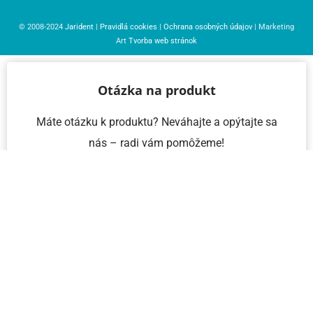
© 2008-2024
Jarident
|
Pravidlá cookies
|
Ochrana osobných údajov
| Marketing
Art
Tvorba web stránok
Otázka na produkt
Máte otázku k produktu? Neváhajte a opýtajte sa
nás – radi vám pomôžeme!
Meno a priezvisko
Email
Telefón
IČO