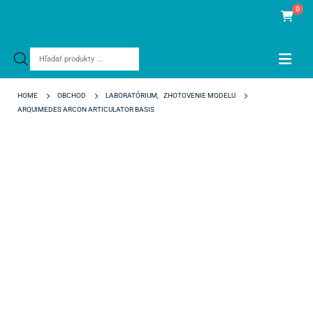
0
Products
search
HOME
OBCHOD
LABORATÓRIUM
,
ZHOTOVENIE MODELU
ARQUIMEDES ARCON ARTICULATOR BASIS