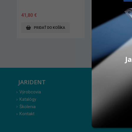
509,00
€
31,40
€
PRIDAŤ DO KOŠÍKA
PRIDAŤ DO KO
Ja
JARIDENT
ZÁKAZ
Výrobcovia
Prihlásenie
Katalógy
Moje obje
Školenia
Obľúbené 
Kontakt
Zabudnuté
Obchodné