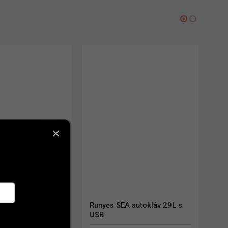
 autokláv 29L s 
Woodpecker Tip PD3 
(Satelec)