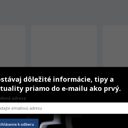
stávaj dôležité informácie, tipy a
tuality priamo do e-mailu ako prvý.
ilová adresa
5 (EMS)
Runyes SEA autokláv 23L s 
Runyes SEA
USB
USB
rihlásenie k odberu