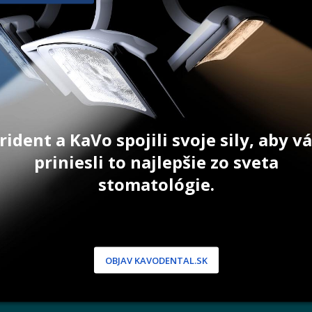
4 428,00
€
4 766,00
ŠÍKA
PRIDAŤ DO KOŠÍKA
PRID
rident a KaVo spojili svoje sily, aby 
priniesli to najlepšie zo sveta
stomatológie.
NÍCKA ZÓNA
PODPORA
 / Registrácia
Doprava a platba
dnávky
Reklamácie
produkty
Servis
OBJAV KAVODENTAL.SK
 heslo
 podmienky