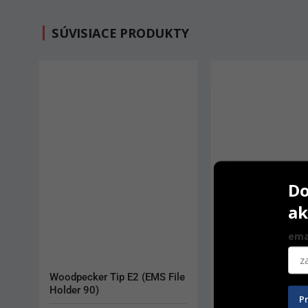
SÚVISIACE PRODUKTY
Do
ak
ema
Chirana 120 LB
Woodpecker Tip E
P