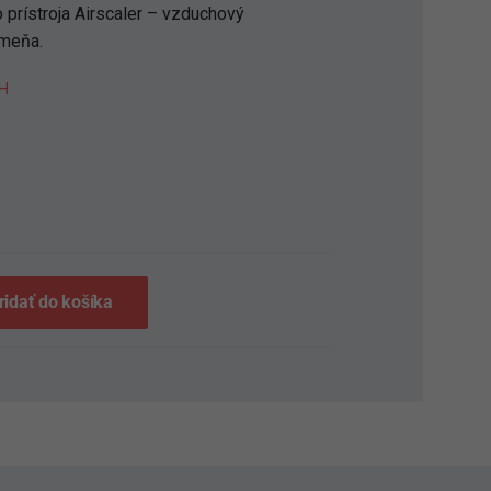
 prístroja Airscaler – vzduchový
meňa.
H
S
ridať do košíka