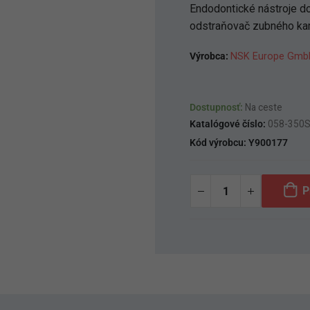
Endodontické nástroje do
odstraňovač zubného ka
Výrobca:
NSK Europe Gmb
Dostupnosť:
Na ceste
Katalógové číslo:
058-350
Kód výrobcu:
Y900177
P