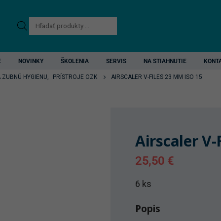
Products
search
E
NOVINKY
ŠKOLENIA
SERVIS
NA STIAHNUTIE
KONT
A ZUBNÚ HYGIENU
,
PRÍSTROJE OZK
AIRSCALER V-FILES 23 MM ISO 15
Airscaler V-
25,50
€
6 ks
Popis