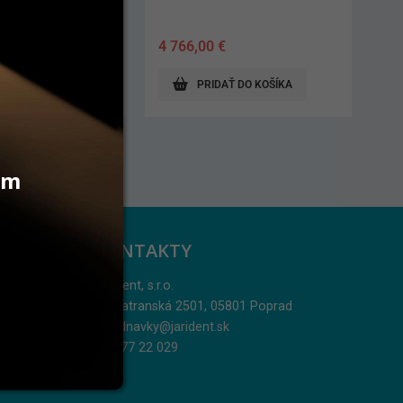
€
30,80
€
AŤ DO KOŠÍKA
PRIDAŤ DO KOŠÍKA
vám
KONTAKTY
Jarident, s.r.o.
Podtatranská 2501, 05801 Poprad
objednavky@jarident.sk
052/77 22 029