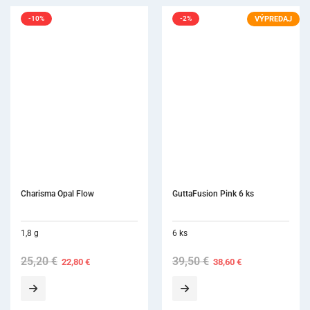
VÝPREDAJ
-10%
-2%
Charisma Opal Flow
GuttaFusion Pink 6 ks
1,8 g
6 ks
25,20
€
Original
Current
39,50
€
Original
Current
22,80
€
38,60
€
price
price
price
price
was:
is:
was:
is:
25,20 €.
22,80 €.
39,50 €.
38,60 €.