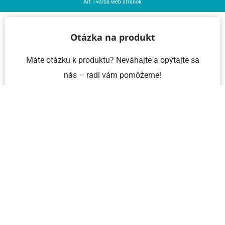
Art
Tvorba web stránok
Otázka na produkt
Máte otázku k produktu? Neváhajte a opýtajte sa
nás – radi vám pomôžeme!
Meno a priezvisko
Email
Telefón
IČO
Správa