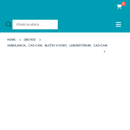
0
Products
search
HOME
OBCHOD
AMBULANCIA
,
CAD-CAM
,
BLOČKY A DISKY
,
LABORATÓRIUM
,
CAD/CAM
AIDITE TEMP PMMA MULTILAYER 98/25 B1