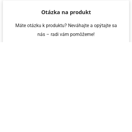
Otázka na produkt
Máte otázku k produktu? Neváhajte a opýtajte sa
nás – radi vám pomôžeme!
Meno a priezvisko
Email
Telefón
IČO
Správa