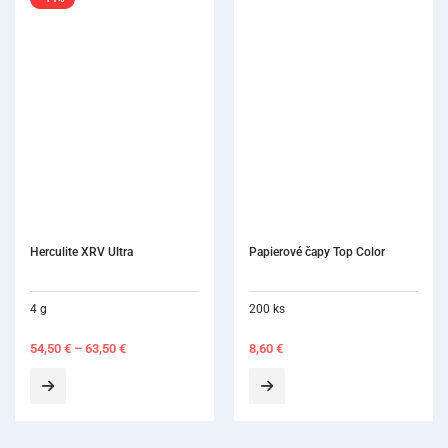
Herculite XRV Ultra
Papierové čapy Top Color
4 g
200 ks
54,50
€
–
63,50
€
8,60
€