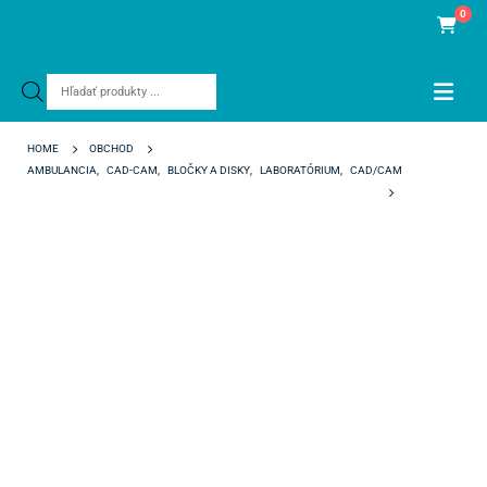
0
Products
search
HOME
OBCHOD
AMBULANCIA
,
CAD-CAM
,
BLOČKY A DISKY
,
LABORATÓRIUM
,
CAD/CAM
AIDITE TEMP PMMA 98/20 A4