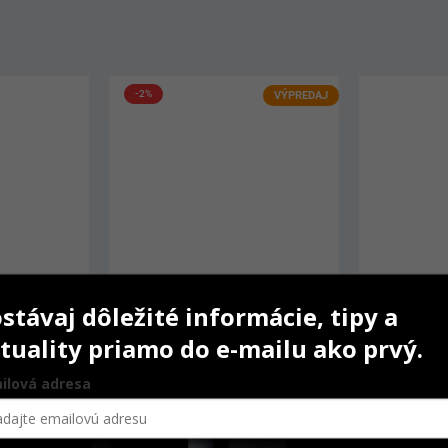
-2%
VÝPREDAJ
stávaj dôležité informácie, tipy a
tuality priamo do e-mailu ako prvý.
ilová adresa
GuttaFusion Pink 6 ks
IPS Empres