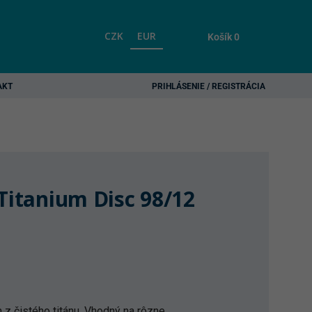
CZK
EUR
Košík
0
AKT
PRIHLÁSENIE / REGISTRÁCIA
 Titanium Disc 98/12
z čistého titánu. Vhodný na rôzne