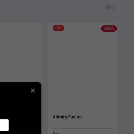
-2%
AKCIA
s Direct
Admira Fusion