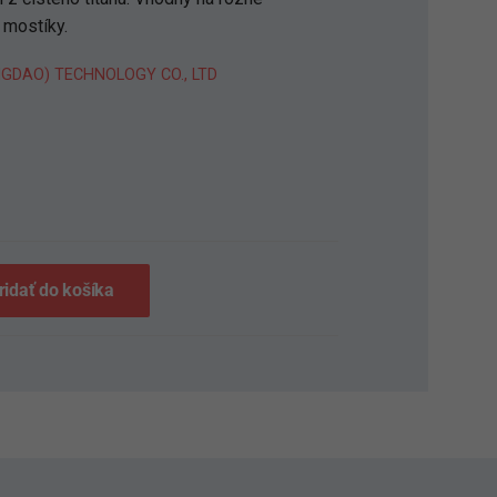
 mostíky.
NGDAO) TECHNOLOGY CO., LTD
S
ridať do košíka