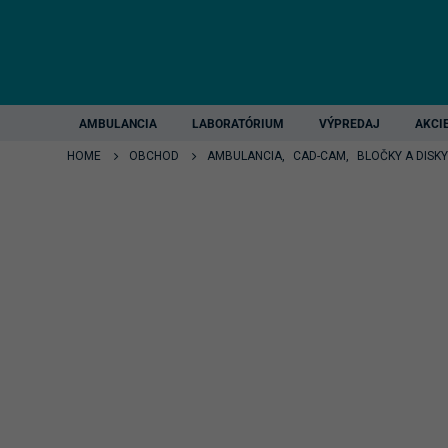
AMBULANCIA
LABORATÓRIUM
VÝPREDAJ
AKCI
HOME
OBCHOD
AMBULANCIA
,
CAD-CAM
,
BLOČKY A DISKY