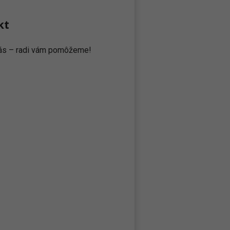
kt
 nás – radi vám pomôžeme!