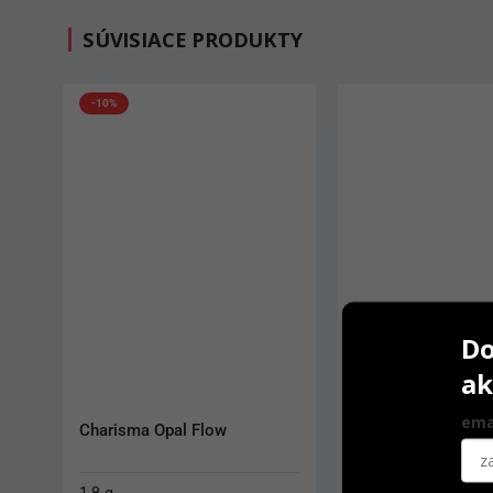
SÚVISIACE PRODUKTY
-10%
Do
ak
ema
Charisma Opal Flow
Charisma Flow