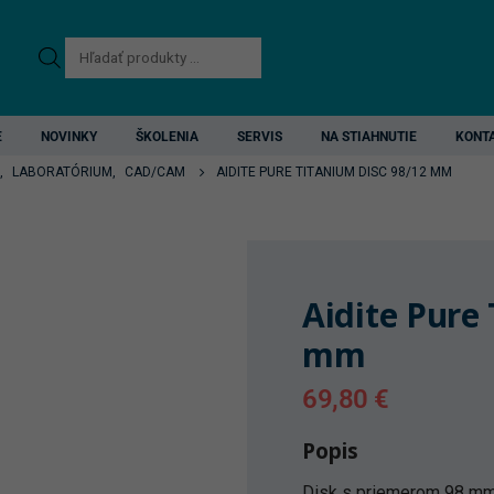
Products
search
E
NOVINKY
ŠKOLENIA
SERVIS
NA STIAHNUTIE
KONT
,
LABORATÓRIUM
,
CAD/CAM
AIDITE PURE TITANIUM DISC 98/12 MM
Aidite Pure
mm
69,80
€
Popis
Disk s priemerom 98 mm 