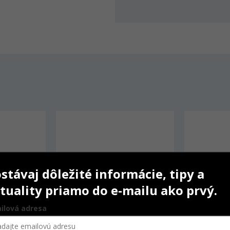
stávaj dôležité informácie, tipy a
tuality priamo do e-mailu ako prvý.
ilová adresa