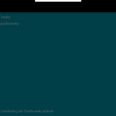
dnávky
Reklamácie
produkty
Servis
 heslo
 podmienky
v
| Marketing Art
Tvorba web stránok