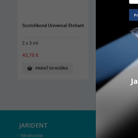
P
Blue Etch
Blue Etch Flow
2 ml
50 ml
3,10
€
35,50
€
PRIDAŤ DO KOŠÍKA
PRIDAŤ DO KO
Ja
JARIDENT
ZÁKAZ
Výrobcovia
Prihlásenie