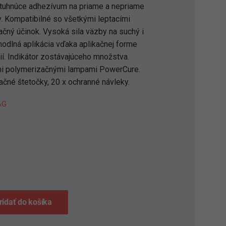
tuhnúce adhezívum na priame a nepriame
. Kompatibilné so všetkými leptacími
ačný účinok. Vysoká sila väzby na suchý i
ohodlná aplikácia vďaka aplikačnej forme
ií. Indikátor zostávajúceho množstva.
ymi polymerizačnými lampami PowerCure.
kačné štetočky, 20 x ochranné návleky.
AG
S
ridať do košíka