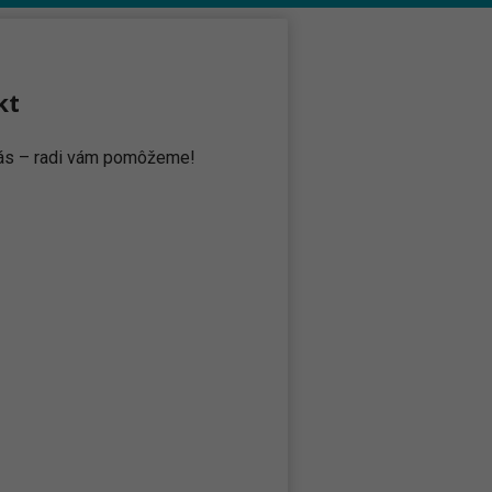
kt
 nás – radi vám pomôžeme!