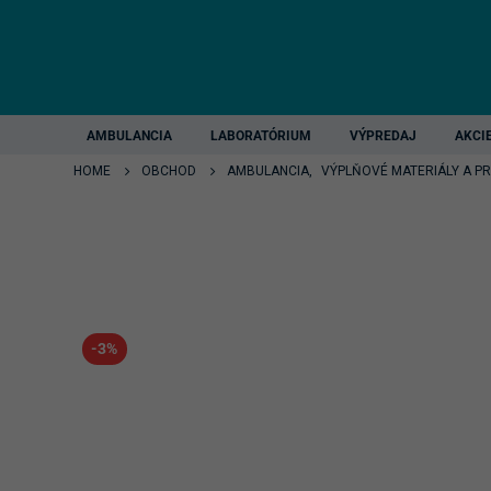
AMBULANCIA
LABORATÓRIUM
VÝPREDAJ
AKCI
HOME
OBCHOD
AMBULANCIA
,
VÝPLŇOVÉ MATERIÁLY A P
-3%