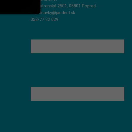
Podtatranská 2501, 05801 Poprad
objednavky@jarident.sk
052/77 22 029