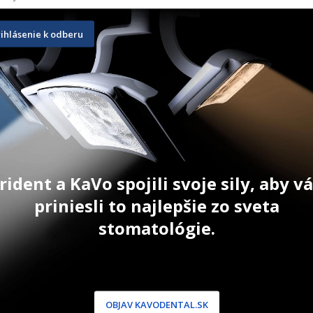
rihlásenie k odberu
Contax Intro Kit + Activator
Blue Etch 
3 x 5 ml + prísl.
10 ml
143,60
€
10,40
€
ŠÍKA
PRIDAŤ DO KOŠÍKA
PRID
rident a KaVo spojili svoje sily, aby 
priniesli to najlepšie zo sveta
stomatológie.
NÍCKA ZÓNA
PODPORA
OBJAV KAVODENTAL.SK
 / Registrácia
Doprava a platba