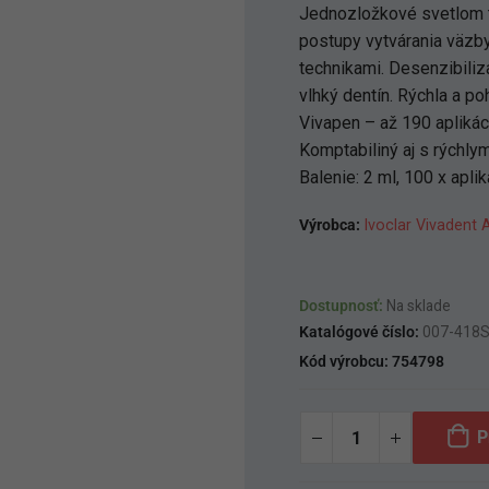
Jednozložkové svetlom 
postupy vytvárania väzby
technikami. Desenzibiliz
vlhký dentín. Rýchla a p
Vivapen – až 190 aplikác
Komptabiliný aj s rýchl
Balenie: 2 ml, 100 x apli
Výrobca:
Ivoclar Vivadent 
Dostupnosť:
Na sklade
Katalógové číslo:
007-418
Kód výrobcu:
754798
P