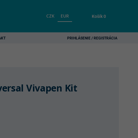
CZK
EUR
Košík
0
AKT
PRIHLÁSENIE / REGISTRÁCIA
ersal Vivapen Kit
urrent
rice
s:
21,90 €.