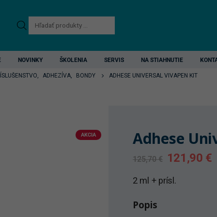
Products
search
E
NOVINKY
ŠKOLENIA
SERVIS
NA STIAHNUTIE
KONT
RÍSLUŠENSTVO
,
ADHEZÍVA
,
BONDY
ADHESE UNIVERSAL VIVAPEN KIT
Adhese Univ
AKCIA
Original
C
121,90
€
125,70
€
price
p
was:
i
2 ml + prísl.
125,70 €.
1
Popis