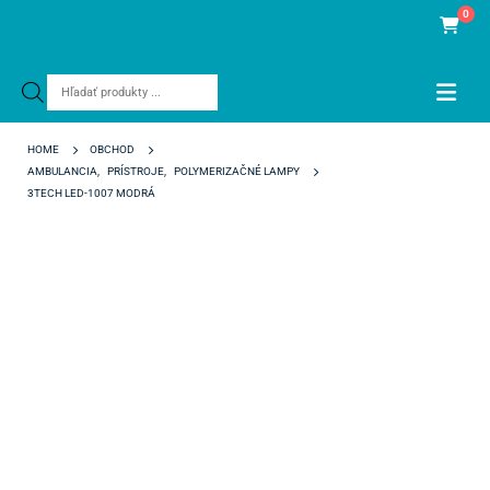
0
Products
search
HOME
OBCHOD
AMBULANCIA
,
PRÍSTROJE
,
POLYMERIZAČNÉ LAMPY
3TECH LED-1007 MODRÁ