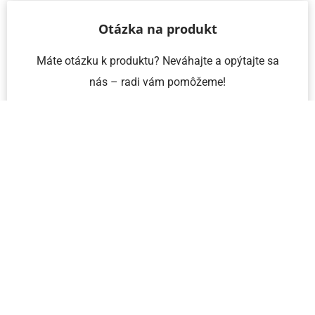
Otázka na produkt
Máte otázku k produktu? Neváhajte a opýtajte sa
nás – radi vám pomôžeme!
Meno a priezvisko
Email
Telefón
IČO
Správa