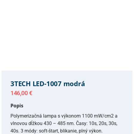
3TECH LED-1007 modrá
146,00
€
Popis
Polymerizačná lampa s výkonom 1100 mW/cm2 a
vlnovou dĺžkou 430 – 485 nm. Časy: 10s, 20s, 30s,
40s. 3 módy: soft-štart, blikanie, plný výkon.