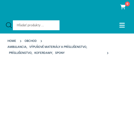
0
Products
search
HOME
OBCHOD
AMBULANCIA
,
VÝPLŇOVÉ MATERIÁLY A PRÍSLUŠENSTVO
,
PRÍSLUŠENSTVO
,
KOFERDAMY
,
SPONY
209 – PRE MOLAR RUBBERDAM CLAMPS