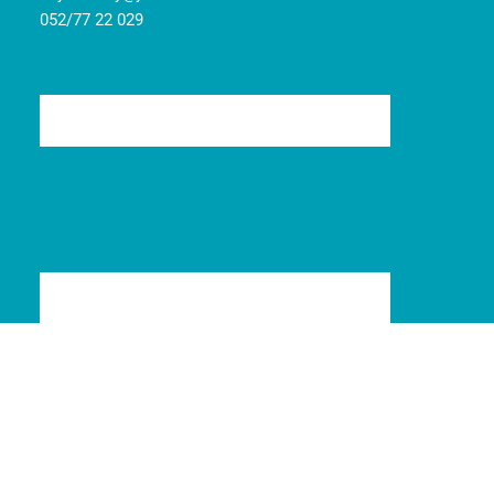
052/77 22 029
© 2008-2024
Jarident
|
Pravidlá cookies
|
Ochrana osobných údajov
| Marketing
Art
Tvorba web stránok