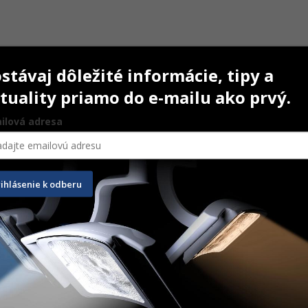
stávaj dôležité informácie, tipy a
tuality priamo do e-mailu ako prvý.
ilová adresa
s Direct
IPS Empress Direct Cavifil
rihlásenie k odberu
10 x 0,2 g
95,40
€
57,40
€
–
65,60
€
e
Na ceste
 PRODUKT
ZOBRAZIŤ PRODUKT
 + 2 ZDARMA. Akcia