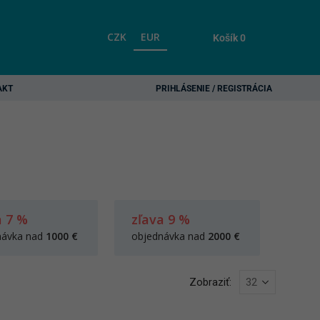
CZK
EUR
Košík
0
AKT
PRIHLÁSENIE / REGISTRÁCIA
a 7 %
zľava 9 %
návka nad
1000 €
objednávka nad
2000 €
Zobraziť: