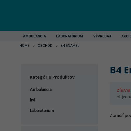
AMBULANCIA
LABORATÓRIUM
VÝPREDAJ
AKCI
HOME
OBCHOD
B4 ENAMEL
B4 E
Kategórie Produktov
zľava
Ambulancia
objedn
Iné
Laboratórium
Zoradiť pod