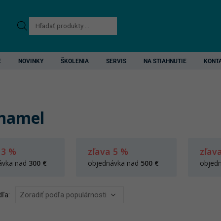
Products
search
E
NOVINKY
ŠKOLENIA
SERVIS
NA STIAHNUTIE
KONT
namel
 3 %
zľava 5 %
zľav
ávka nad
300 €
objednávka nad
500 €
objed
ľa: