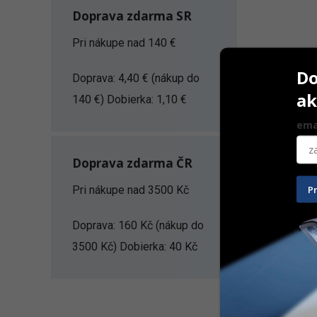
Doprava zdarma SR
Pri nákupe nad 140 €
Do
Doprava: 4,40 € (nákup do
ak
140 €) Dobierka: 1,10 €
ema
Doprava zdarma ČR
IPS Empres
P
Pri nákupe nad 3500 Kč
3 g
Doprava: 160 Kč (nákup do
83,80
€
–
3500 Kč) Dobierka: 40 Kč
Na sklad
ZOBRAZIŤ
1. AKCIA 5