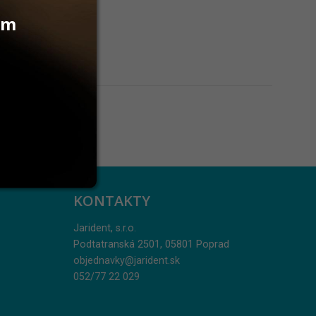
vám
KONTAKTY
Jarident, s.r.o.
Podtatranská 2501, 05801 Poprad
objednavky@jarident.sk
052/77 22 029