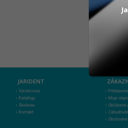
platí do 31.
bal 1 ks Ad
Ja
VivaPen ZDA
31.08.2026.
Zobraziť:
JARIDENT
ZÁKAZ
Výrobcovia
Prihlásenie
Katalógy
Moje obje
Školenia
Obľúbené 
Kontakt
Zabudnuté
Obchodné