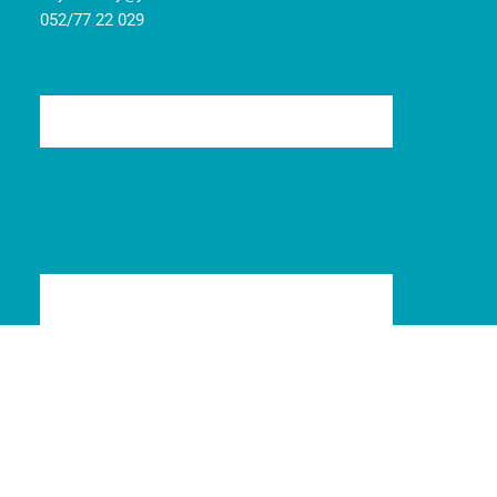
052/77 22 029
© 2008-2024
Jarident
|
Pravidlá cookies
|
Ochrana osobných údajov
| Marketing
Art
Tvorba web stránok