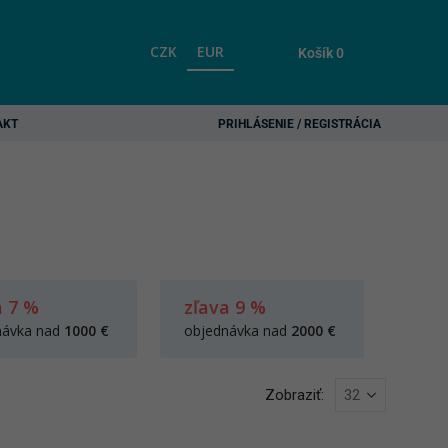
CZK
EUR
Košík
0
AKT
PRIHLÁSENIE / REGISTRÁCIA
a 7 %
zľava 9 %
návka nad
1000 €
objednávka nad
2000 €
Zobraziť: