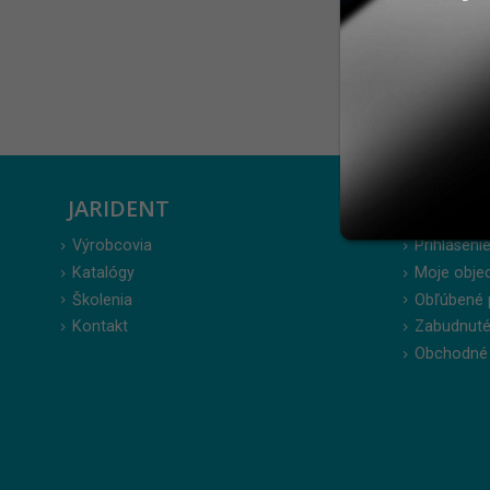
Zobraziť:
JARIDENT
ZÁKAZ
Výrobcovia
Prihlásenie
Katalógy
Moje obje
Školenia
Obľúbené 
Kontakt
Zabudnuté
Obchodné