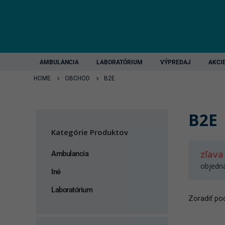
AMBULANCIA
LABORATÓRIUM
VÝPREDAJ
AKCI
HOME
OBCHOD
B2E
B2E
Kategórie Produktov
zľava
Ambulancia
objedn
Iné
Laboratórium
Zoradiť pod