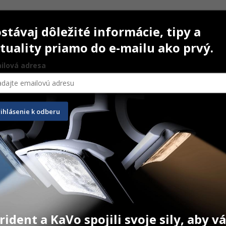
stávaj dôležité informácie, tipy a
tuality priamo do e-mailu ako prvý.
ilová adresa
rihlásenie k odberu
mate
e
 PRODUKT
rident a KaVo spojili svoje sily, aby 