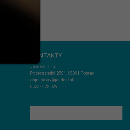
KONTAKTY
Jarident, s.r.o.
Podtatranská 2501, 05801 Poprad
objednavky@jarident.sk
052/77 22 029