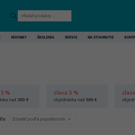
Products
search
E
NOVINKY
ŠKOLENIA
SERVIS
NA STIAHNUTIE
KONT
 3 %
zľava 5 %
zľav
ávka nad
300 €
objednávka nad
500 €
objed
ľa: