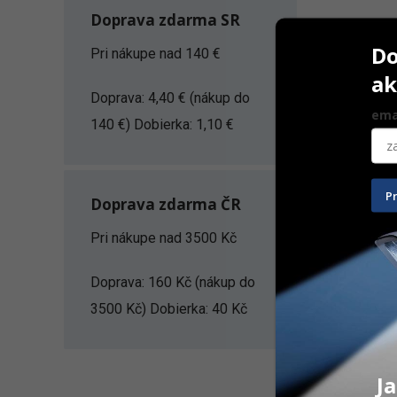
Doprava zdarma SR
Do
Pri nákupe nad 140 €
ak
Doprava: 4,40 € (nákup do
ema
140 €) Dobierka: 1,10 €
P
Doprava zdarma ČR
Filtek Ulti
Pri nákupe nad 3500 Kč
4 g
Doprava: 160 Kč (nákup do
57,60
€
3500 Kč) Dobierka: 40 Kč
Na sklad
ZOBRAZIŤ
Ja