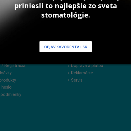
priniesli to najlepšie zo sveta
stomatológie.
OBJAV KAVODENTAL.SK
NÍCKA ZÓNA
PODPORA
 / Registrácia
Doprava a platba
dnávky
Reklamácie
produkty
Servis
 heslo
 podmienky