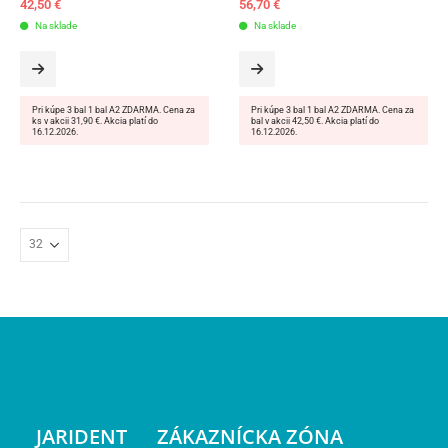
42,50
€
56,70
€
Na sklade
Na sklade
Pri kúpe 3 bal 1 bal A2 ZDARMA. Cena za
Pri kúpe 3 bal 1 bal A2 ZDARMA. Cena za
ks v akcii 31,90 €. Akcia platí do
bal v akcii 42,50 €. Akcia platí do
16.12.2026.
16.12.2026.
JARIDENT
ZÁKAZNÍCKA ZÓNA