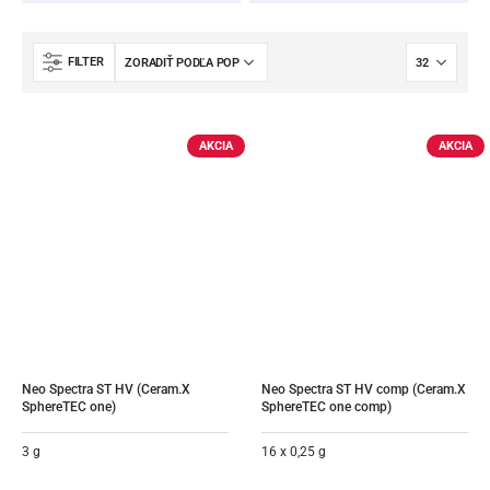
FILTER
AKCIA
AKCIA
Neo Spectra ST HV (Ceram.X 
Neo Spectra ST HV comp (Ceram.X 
SphereTEC one)
SphereTEC one comp)
3 g
16 x 0,25 g