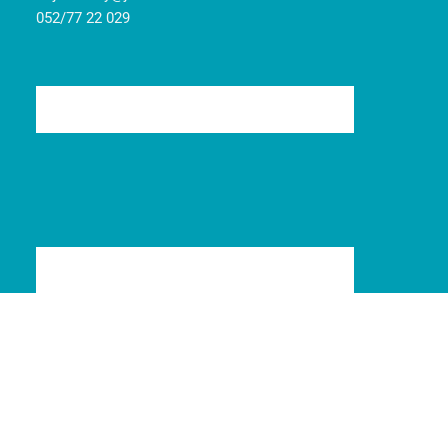
052/77 22 029
© 2008-2024
Jarident
|
Pravidlá cookies
|
Ochrana osobných údajov
| Marketing
Art
Tvorba web stránok