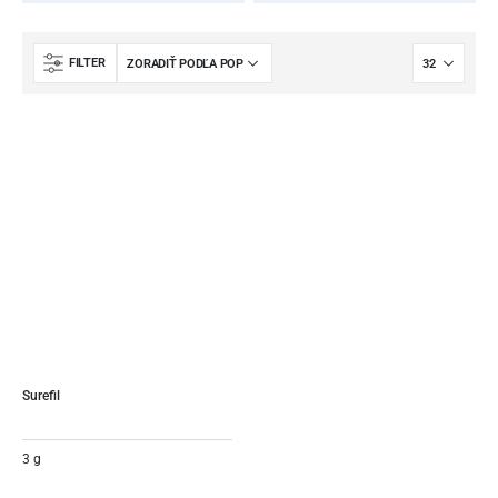
FILTER
Surefil
3 g